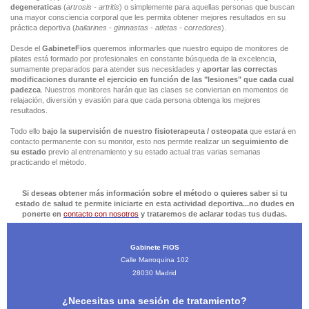
degeneraticas
(
artrosis - artritis
) o simplemente para aquellas personas que buscan
una mayor consciencia corporal que les permita obtener mejores resultados en su
práctica deportiva (
bailarines - gimnastas - atletas - corredores
).
Desde el
GabineteFios
queremos informarles que nuestro equipo de monitores de
pilates está formado por profesionales en constante búsqueda de la excelencia,
sumamente preparados para atender sus necesidades y
aportar las correctas
modificaciones durante el ejercicio en función de las "lesiones" que cada cual
padezca
. Nuestros monitores harán que las clases se conviertan en momentos de
relajación, diversión y evasión para que cada persona obtenga los mejores
resultados.
Todo ello
bajo la supervisión de nuestro fisioterapeuta / osteopata
que estará en
contacto permanente con su monitor, esto nos permite realizar un
seguimiento de
su estado
previo al entrenamiento y su estado actual tras varias semanas
practicando el método.
Si deseas obtener más información sobre el método o quieres saber si tu
estado de salud te permite iniciarte en esta actividad deportiva...no dudes en
ponerte en
contacto con nosotros
y trataremos de aclarar todas tus dudas.
Gabinete FIOS
Calle Marroquina
102
28030
Madrid
¿Necesitas una sesión de tratamiento?