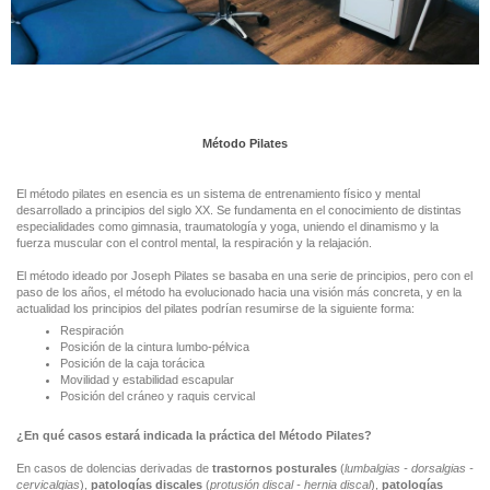
Método Pilates
El método pilates en esencia es un sistema de entrenamiento físico y mental
desarrollado a principios del siglo XX. Se fundamenta en el conocimiento de distintas
especialidades como gimnasia, traumatología y yoga, uniendo el dinamismo y la
fuerza muscular con el control mental, la respiración y la relajación.
El método ideado por Joseph Pilates se basaba en una serie de principios, pero con el
paso de los años, el método ha evolucionado hacia una visión más concreta, y en la
actualidad los principios del pilates podrían resumirse de la siguiente forma:
Respiración
Posición de la cintura lumbo-pélvica
Posición de la caja torácica
Movilidad y estabilidad escapular
Posición del cráneo y raquis cervical
¿En qué casos estará indicada la práctica del Método Pilates?
En casos de dolencias derivadas de
trastornos posturales
(
lumbalgias - dorsalgias -
cervicalgias
),
patologías discales
(
protusión discal - hernia discal
),
patologías